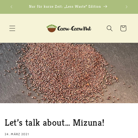
Direkt
Nur für kurze Zeit: „Less Waste“ Edition
Ver
zum
Inhalt
Warenkorb
Let’s talk about… Mizuna!
24. MÄRZ 2021